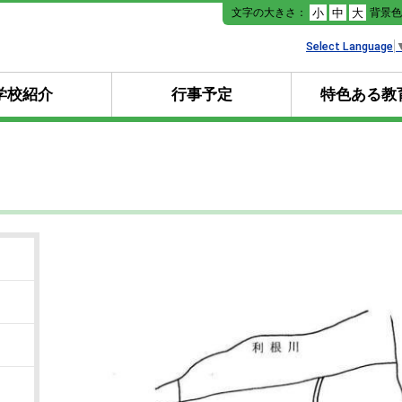
本
文字の大きさ：
背景
小
中
大
文
へ
Select Language
移
動
学校紹介
行事予定
特色ある教