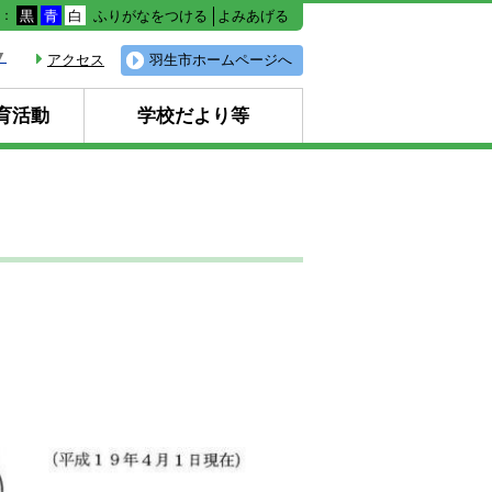
ふりがなをつける
よみあげる
色：
黒
青
白
▼
アクセス
羽生市ホームページへ
育活動
学校だより等