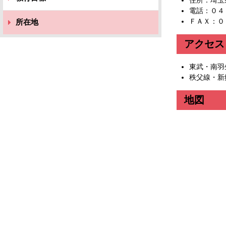
住所：埼玉
電話：０４
ＦＡＸ：０
所在地
アクセス
東武・南羽
秩父線・新
地図