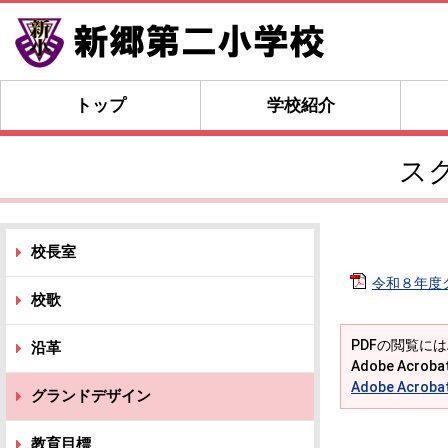
トップ
学校紹介
ス
校長室
令和８年度グ
校歌
PDFの閲覧には
沿革
Adobe Acr
Adobe Acro
グランドデザイン
教育目標