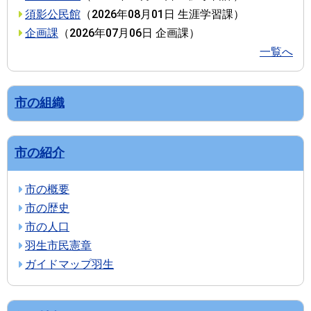
須影公民館
（
2026年08月01日
生涯学習課
）
企画課
（
2026年07月06日
企画課
）
一覧へ
市の組織
市の紹介
市の概要
市の歴史
市の人口
羽生市民憲章
ガイドマップ羽生