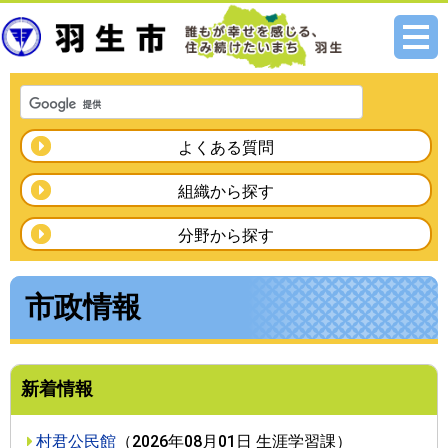
メニ
ュー
よくある質問
組織から探す
分野から探す
市政情報
新着情報
村君公民館
（
2026年08月01日
生涯学習課
）