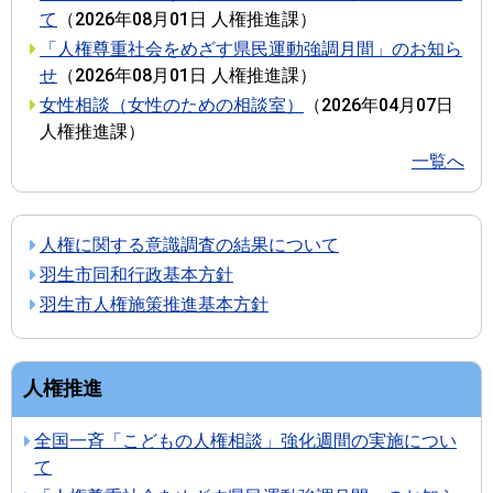
て
（
2026年08月01日
人権推進課
）
「人権尊重社会をめざす県民運動強調月間」のお知ら
せ
（
2026年08月01日
人権推進課
）
女性相談（女性のための相談室）
（
2026年04月07日
人権推進課
）
一覧へ
人権に関する意識調査の結果について
羽生市同和行政基本方針
羽生市人権施策推進基本方針
人権推進
全国一斉「こどもの人権相談」強化週間の実施につい
て