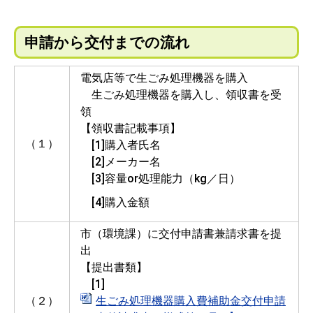
申請から交付までの流れ
電気店等で生ごみ処理機器を購入
生ごみ処理機器を購入し、領収書を受
領
【領収書記載事項】
（１）
[1]購入者氏名
[2]メーカー名
[3]容量or処理能力（kg／日）
[4]購入金額
市（環境課）に交付申請書兼請求書を提
出
【提出書類】
[1]
（２）
生ごみ処理機器購入費補助金交付申請