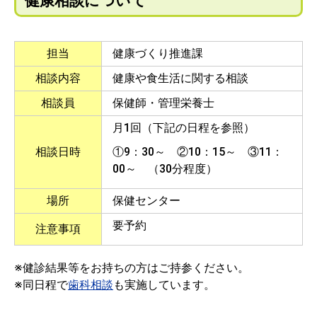
健康相談について
担当
健康づくり推進課
相談内容
健康や食生活に関する相談
相談員
保健師・管理栄養士
月1回（下記の日程を参照）
相談日時
①9：30～ ②10：15～ ③11：
00～ （30分程度）
場所
保健センター
要予約
注意事項
※健診結果等をお持ちの方はご持参ください。
※同日程で
歯科相談
も実施しています。