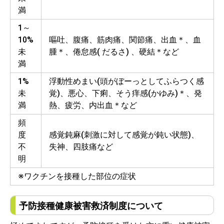
満
1～
10%
嘔吐、腹痛、筋肉痛、関節痛、出血＊、血
未
腫＊、倦怠感( だるさ) 、硬結＊など
満
1%
浮動性めまい(頭がぼーっとしてふらつく感
未
覚)、悪心、下痢、そう痒感(かゆみ)＊、発
満
熱、疲労、内出血＊など
頻
度
感覚鈍麻(刺激に対して感覚が鈍い状態)、
不
失神、四肢痛など
明
※ワクチンを接種した部位の症状
予防接種健康被害救済制度について