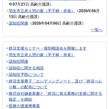
年07月21日
高齢介護課
）
羽生市立老人憩の家（手子林・井泉）
（
2026年06月
15日
高齢介護課
）
認知症関連
（
2026年04月06日
高齢介護課
）
一覧へ
終活支援セミナー・個別相談会を開催します
羽生市立老人憩の家（手子林・井泉）
認知症関連
認知症に関する相談
認知症予防について
終活支援冊子「エンディングノート」及び「終活べん
り帳」の配布について
株式会社鎌倉新書と「終活に係る業務の支援に関する
協定」を締結
医療介護連携事業