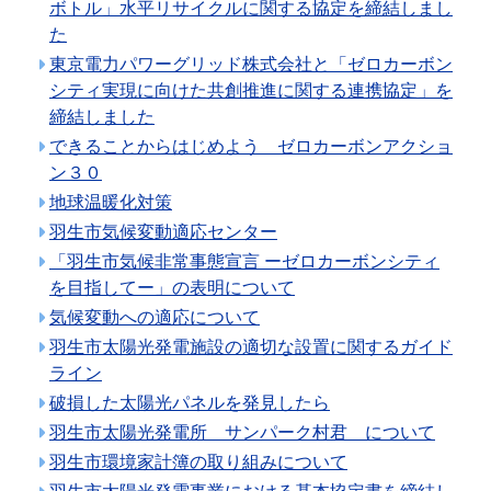
ボトル」水平リサイクルに関する協定を締結しまし
た
東京電力パワーグリッド株式会社と「ゼロカーボン
シティ実現に向けた共創推進に関する連携協定」を
締結しました
できることからはじめよう ゼロカーボンアクショ
ン３０
地球温暖化対策
羽生市気候変動適応センター
「羽生市気候非常事態宣言 ーゼロカーボンシティ
を目指してー」の表明について
気候変動への適応について
羽生市太陽光発電施設の適切な設置に関するガイド
ライン
破損した太陽光パネルを発見したら
羽生市太陽光発電所 サンパーク村君 について
羽生市環境家計簿の取り組みについて