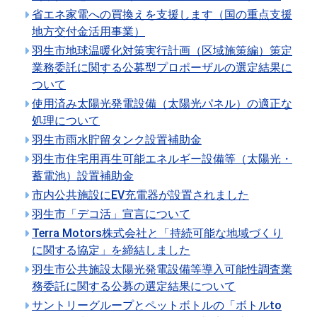
省エネ家電への買換えを支援します（国の重点支援
地方交付金活用事業）
羽生市地球温暖化対策実行計画（区域施策編）策定
業務委託に関する公募型プロポーザルの選定結果に
ついて
使用済み太陽光発電設備（太陽光パネル）の適正な
処理について
羽生市雨水貯留タンク設置補助金
羽生市住宅用再生可能エネルギー設備等（太陽光・
蓄電池）設置補助金
市内公共施設にEV充電器が設置されました
羽生市「デコ活」宣言について
Terra Motors株式会社と「持続可能な地域づくり
に関する協定」を締結しました
羽生市公共施設太陽光発電設備等導入可能性調査業
務委託に関する公募の選定結果について
サントリーグループとペットボトルの「ボトルto