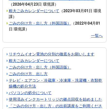
（
2026年04月23日
環境課
）
粗大ごみカレンダーについて
（
2023年03月01日
環境
課
）
ごみの分け方・出し方（外国語版）
（
2022年04月01
日
環境課
）
一覧へ
リチウムイオン電池の分別の徹底をお願いします
粗大ごみカレンダーについて
ごみの分け方・出し方（外国語版）
ごみの分け方、出し方
テレビ・エアコン・冷蔵庫・冷凍庫・洗濯機・衣類乾
燥機の処分方法
パソコンの処分について
使用済みインクカートリッジの拠点回収を始めました
「ごみの分け方・出し方」の出前講座をご利用くださ