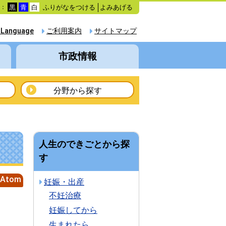
ふりがなをつける
よみあげる
色：
黒
青
白
 Language
ご利用案内
サイトマップ
市政情報
分野から探す
人生のできごとから探
す
Atom
妊娠・出産
不妊治療
妊娠してから
生まれたら