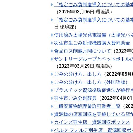
「指定ごみ袋制度導入についての基
（
2025年03月06日
環境課
）
「指定ごみ袋制度導入についての基
日
環境課
）
使用済み太陽光発電設備（太陽光パ
羽生市生ごみ処理機器購入費補助金
食品ロス削減月間について
（
2023年
サントリーグループとペットボトル
（
2023年03月29日
環境課
）
ごみの分け方、出し方
（
2022年05月
ごみの分け方・出し方（外国語版）
プラスチック資源循環促進法が施行
羽生市ごみ分別辞典
（
2022年04月0
一般廃棄物処理業許可業者一覧
（
20
資源物の店頭回収を実施している店
カインズ羽生店 資源回収ボックス
ベルク フォルテ羽生店 資源回収ボ