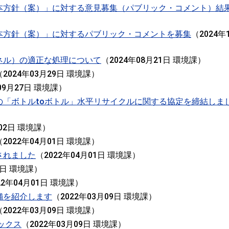
本方針（案）」に対する意見募集（パブリック・コメント）結
本方針（案）」に対するパブリック・コメントを募集
（
2024年
ネル）の適正な処理について
（
2024年08月21日
環境課
）
（
2024年03月29日
環境課
）
09月27日
環境課
）
の「ボトルtoボトル」水平リサイクルに関する協定を締結しま
02日
環境課
）
（
2022年04月01日
環境課
）
されました
（
2022年04月01日
環境課
）
1日
環境課
）
22年04月01日
環境課
）
舗を紹介します
（
2022年03月09日
環境課
）
（
2022年03月09日
環境課
）
ックス
（
2022年03月09日
環境課
）