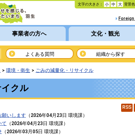
本
文字の大きさ：
背景
小
中
大
文
へ
Foreign
移
動
事業者の方へ
文化・観光
よくある質問
組織から探す
報
環境・衛生
ごみの減量化・リサイクル
サイクル
RSS
お願いします
（
2026年04月23日
環境課
）
いて
（
2026年04月23日
環境課
）
せ
（
2026年03月05日
環境課
）