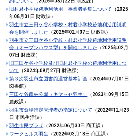
約について
（
2025年08月22日
財政課
）
旧村君小学校跡地利活用 事業者募集について
（
2025
年08月01日
財政課
）
羽生市立三田ケ谷小学校・村君小学校跡地利活用説明
会を開催しました
（
2025年02月07日
財政課
）
羽生市立三田ケ谷小学校・村君小学校跡地利活用説明
会（オープンハウス型）を開催しました
（
2025年02月
07日
財政課
）
旧三田ケ谷小学校及び旧村君小学校の跡地利活用につ
いて
（
2024年08月27日
財政課
）
第３次羽生市立図書館運営基本計画
（
2024年07月01日
図書館
）
三田ケ谷農林公園（キヤッセ羽生）
（
2023年09月15日
農政課
）
羽生市斎場指定管理者の指定について
（
2022年12月23
日
市民生活課
）
羽生市民プラザ
（
2022年06月30日
商工課
）
ワークヒルズ羽生
（
2022年03月18日
商工課
）