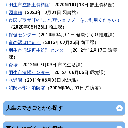
羽生市立郷土資料館
（
2020年10月13日
郷土資料館
）
図書館
（
2020年10月01日
図書館
）
市民プラザ1階「ふれ藍ショップ」をご利用ください！
（
2020年05月26日
商工課
）
保健センター
（
2014年04月01日
健康づくり推進課
）
道の駅はにゅう
（
2013年07月25日
商工課
）
羽生市汚泥再生処理センター
（
2012年12月17日
環境
課
）
斎場
（
2012年07月09日
市民生活課
）
羽生市清掃センター
（
2012年06月06日
環境課
）
水道課
（
2011年06月03日
水道課
）
消防本部・消防署
（
2009年06月01日
消防署
）
人生のできごとから探す