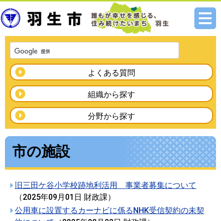
メニ
ュー
よくある質問
組織から探す
分野から探す
市の施設
旧三田ケ谷小学校跡地利活用 事業者募集について
（
2025年09月01日
財政課
）
公用車に設置するカーナビに係るNHK受信契約の未契