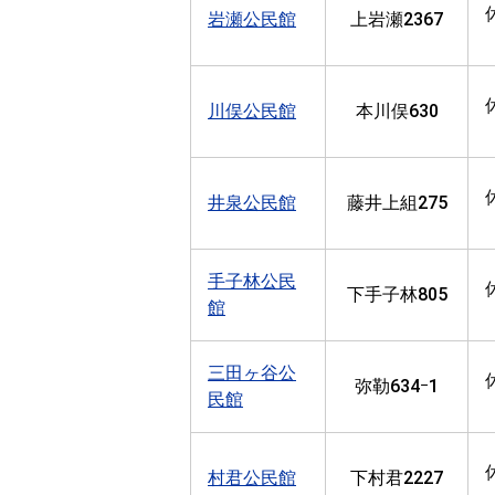
岩瀬公民館
上岩瀬2367
川俣公民館
本川俣630
井泉公民館
藤井上組275
手子林公民
下手子林805
館
三田ヶ谷公
弥勒634ｰ1
民館
村君公民館
下村君2227