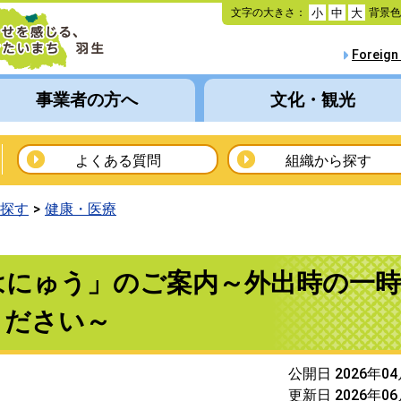
本
文字の大きさ：
背景
小
中
大
文
へ
Foreign
移
動
事業者の方へ
文化・観光
よくある質問
組織から探す
探す
健康・医療
はにゅう」のご案内～外出時の一時
ください～
公開日 2026年0
更新日 2026年0