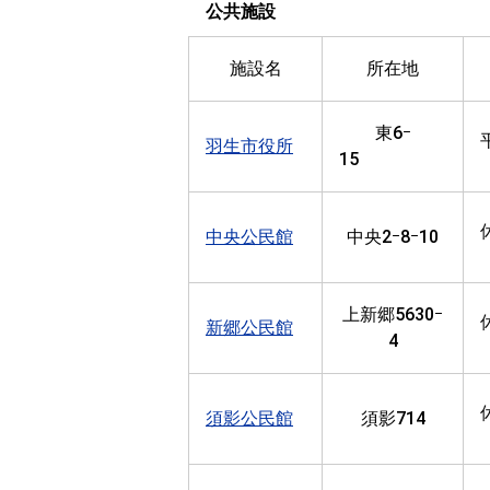
公共施設
施設名
所在地
東6ｰ
羽生市役所
15
中央公民館
中央2ｰ8ｰ10
上新郷5630ｰ
新郷公民館
4
須影公民館
須影714