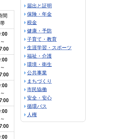
届出と証明
保険・年金
時間
税金
帯
健康・予防
9:00
子育て・教育
～
生涯学習・スポーツ
7:00
福祉・介護
9:00
環境・衛生
～
公共事業
7:00
まちづくり
9:00
市民協働
～
安全・安心
7:00
循環バス
9:00
人権
～
7:00
9:00