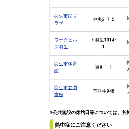
羽生市民プ
中央3ｰ7ｰ5
ラザ
ワークヒル
下羽生1014ｰ
ズ羽生
1
羽生市体育
東9ｰ1ｰ1
館
羽生市立図
下羽生948
書館
※公共施設の休館日等については、各
熱中症にご注意ください