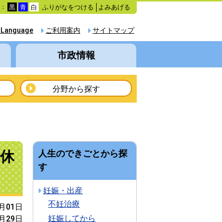
ふりがなをつける
よみあげる
色：
黒
青
白
 Language
ご利用案内
サイトマップ
市政情報
分野から探す
休
人生のできごとから探
す
妊娠・出産
不妊治療
4月01日
妊娠してから
6月29日